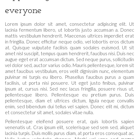
everyone
Lorem ipsum dolor sit amet, consectetur adipiscing elit. Ut
lacinia fermentum libero, ut lobortis justo accumsan a. Donec
mattis vestibulum hendrerit. Maecenas ultrices imperdiet erat
in fringilla. Donec efficitur neque odio, vel lobortis eros dictum
at. Quisque vulputate facilisis quam sodales euismod. Ut sit
amet nisl suscipit, tempus quam hendrerit, faucibus nisi. Duis nec
augue eget erat accumsan dictum. Sed neque purus, sollicitudin
vel dolor sed, auctor varius odio. Mauris pellentesque, lorem sit
amet faucibus vestibulum, eros velit dignissim nunc, elementum
pulvinar mi turpis eu libero. Phasellus faucibus purus a quam
facilisis, ut porta nisi posuere. Ut eget justo finibus, pulvinar
ipsum at, cursus nisi. Sed nec lacus fringilla, posuere risus ut,
pellentesque libero. Pellentesque eu pretium purus. Duis
pellentesque, diam et ultrices dictum, ligula neque convallis
enim, sed bibendum dui tellus vel sapien. Donec elit mi, dictum
et consectetur sit amet, sodales vitae nulla.
Pellentesque eleifend posuere erat, quis lobortis sapien
venenatis ut. Cras ipsum elit, scelerisque sed sem sed, aliquet
lacinia turpis. Duis mollis purus diam, at porta eros consequat ac.
Nulla luctus vulputate rhoncus. Morbi vel urna sed magna